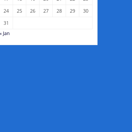
24
25
26
27
28
29
30
31
« Jan