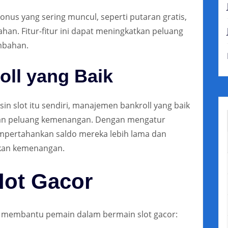
bonus yang sering muncul, seperti putaran gratis,
han. Fitur-fitur ini dapat meningkatkan peluang
mbahan.
ll yang Baik
in slot itu sendiri, manajemen bankroll yang baik
n peluang kemenangan. Dengan mengatur
mpertahankan saldo mereka lebih lama dan
kan kemenangan.
lot Gacor
at membantu pemain dalam bermain slot gacor: