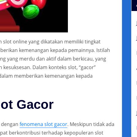
slot online yang dikatakan memiliki tingkat
berikan kemenangan kepada pemainnya. Istilah
ng yang merdu dan aktif dalam berkicau, yang
kesuksesan. Dalam konteks slot, “gacor”
” dalam memberikan kemenangan kepada
lot Gacor
n dengan
fenomena slot gacor
. Meskipun tidak ada
dapat berkontribusi terhadap kepopuleran slot