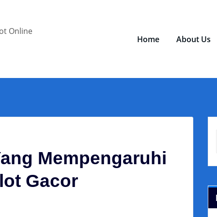
ot Online
Home
About Us
 Yang Mempengaruhi
lot Gacor