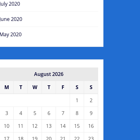
July 2020
June 2020
May 2020
August 2026
M
T
W
T
F
S
S
1
2
3
4
5
6
7
8
9
10
11
12
13
14
15
16
17
18
19
20
21
22
23