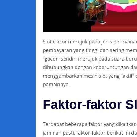
Slot Gacor merujuk pada jenis permainan 
pembayaran yang tinggi dan sering mem
“gacor” sendiri merujuk pada suara buru
dihubungkan dengan keberuntungan dan 
menggambarkan mesin slot yang “aktif
pemainnya.
Faktor-faktor S
Terdapat beberapa faktor yang dikaitka
jaminan pasti, faktor-faktor berikut ini 