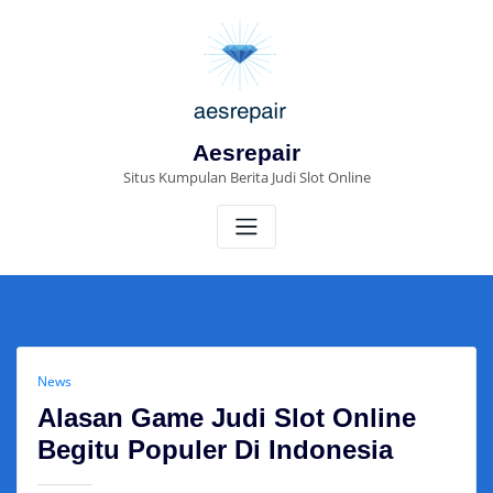
Skip
to
content
Aesrepair
Situs Kumpulan Berita Judi Slot Online
News
Alasan Game Judi Slot Online
Begitu Populer Di Indonesia