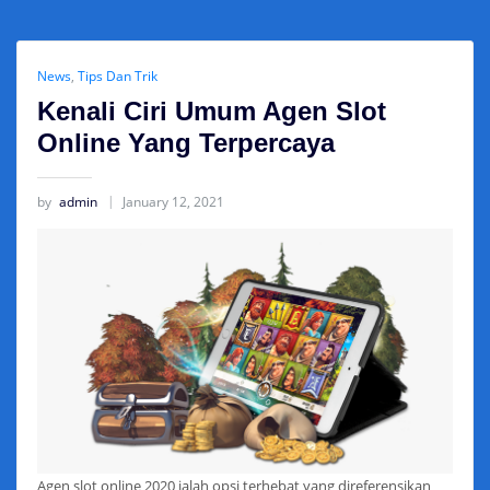
News
,
Tips Dan Trik
Kenali Ciri Umum Agen Slot
Online Yang Terpercaya
by
admin
January 12, 2021
Agen slot online 2020 ialah opsi terhebat yang direferensikan