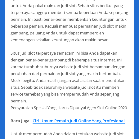
untuk Anda pakai mainkan judi slot. Sebab situs berikut yang
terpercaya sanggup memberi semua keperluan Anda sepanjang
bermain. Ini pasti benar-benar memberikan keuntungan untuk
beberapa pemain. Kecuali membuat permainan judi slot makin
gampang, peluang Anda untuk dapat memperoleh
kemenangan sekalian keuntungan akan makin besar.
Situs judi slot terpercaya semacam ini bisa Anda dapatkan
dengan benar-benar gampang di beberapa situs internet. Ini
karena tumbuh suburnya website judi slot bersamaan dengan
perubahan dari permainan judi slot yang makin bertambah.
Meski begitu, Anda masih jangan asal-asalan saat menentukan
situs. Sebab tidak seluruhnya website judi slot itu memberi
service terhebat yang bisa mempermudah Anda sepanjang
bermain.
Persyaratan Spesial Yang Harus Dipunyai Agen Slot Online 2020
Baca Juga :
Ciri Umum Pemain Judi Online Yang Profesional
Untuk mempermudah Anda dalam tentukan website judi slot