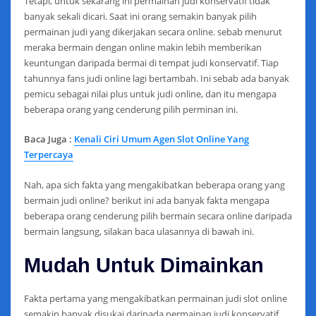
Tetapi, untuk sekarang ini permainan judi konservatif tidak
banyak sekali dicari. Saat ini orang semakin banyak pilih
permainan judi yang dikerjakan secara online. sebab menurut
meraka bermain dengan online makin lebih memberikan
keuntungan daripada bermai di tempat judi konservatif. Tiap
tahunnya fans judi online lagi bertambah. Ini sebab ada banyak
pemicu sebagai nilai plus untuk judi online, dan itu mengapa
beberapa orang yang cenderung pilih perminan ini.
Baca Juga :
Kenali Ciri Umum Agen Slot Online Yang
Terpercaya
Nah, apa sich fakta yang mengakibatkan beberapa orang yang
bermain judi online? berikut ini ada banyak fakta mengapa
beberapa orang cenderung pilih bermain secara online daripada
bermain langsung, silakan baca ulasannya di bawah ini.
Mudah Untuk Dimainkan
Fakta pertama yang mengakibatkan permainan judi slot online
semakin banyak disukai daripada permainan judi konservatif