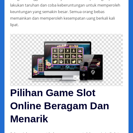
lakukan taruhan dan coba keberuntungan untuk memperoleh
keuntungan yang semakin besar. Semua orang bebas
memainkan dan memperoleh kesempatan uang berkali kali
lipat.
Pilihan Game Slot
Online Beragam Dan
Menarik