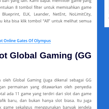
dari yang lain. Kami dapat memfilter game yang
entukan 8 tombol filter untuk memisahkan game
 Blueprint, ELK, Leander, NetEnt, NoLimitCity,
kita bisa klik tombol “All” untuk melihat semua
ot Online Gates Of Olympus
lot Global Gaming (GG
n oleh Global Gaming (juga dikenal sebagai GG
gan permainan yang ditawarkan oleh penyedia
otal ada 11 game yang terdiri dari slot dan game
afik baru, dan bukan hanya slot biasa. Itu juga
 game sekaligus menggunakan banyak jendela