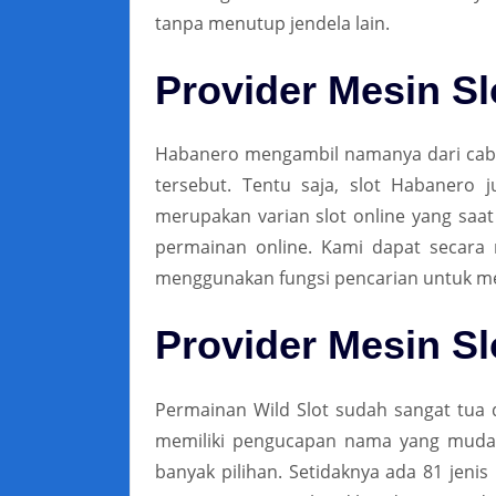
tanpa menutup jendela lain.
Provider Mesin S
Habanero mengambil namanya dari cabai
tersebut. Tentu saja, slot Habanero
merupakan varian slot online yang saat
permainan online. Kami dapat secara
menggunakan fungsi pencarian untuk 
Provider Mesin Sl
Permainan Wild Slot sudah sangat tua d
memiliki pengucapan nama yang mudah (
banyak pilihan. Setidaknya ada 81 jeni