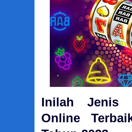
Inilah Jenis
Online Terbai