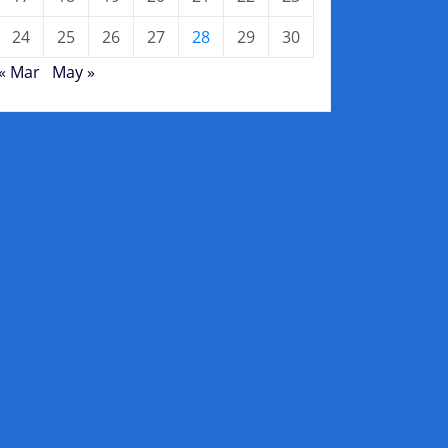
24
25
26
27
28
29
30
« Mar
May »