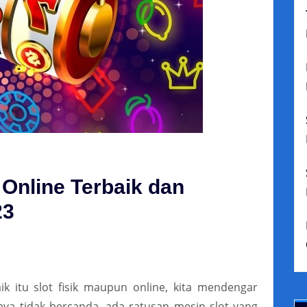
 Online Terbaik dan
23
ik itu slot fisik maupun online, kita mendengar
aya tidak bercanda, ada ratusan mesin slot yang