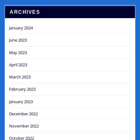
ARCHIVES
January 2024
June 2023
May 2023
April 2023
March 2023
February 2023
January 2023
December 2022
November 2022
October 2022