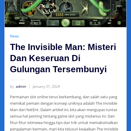
News
The Invisible Man: Misteri
Dan Keseruan Di
Gulungan Tersembunyi
by
admin
January 31, 2024
Permainan slot online terus berkembang, dan salah satu yang
memikat pemain dengan konsep uniknya adalah The Invisible
Man dari NetEnt. Dalam artikel ini, kita akan mengupas tuntas
semua hal penting tentang game slot yang misterius ini. Dari
fitur-fitur istimewa hingga tips dan trik untuk memaksimalkan
pengalaman bermain, mari kita telusuri keajaiban The Invisible