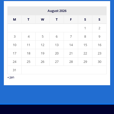
August 2026
M
T
W
T
F
S
S
1
2
3
4
5
6
7
8
9
10
11
12
13
14
15
16
17
18
19
20
21
22
23
24
25
26
27
28
29
30
31
« Jan