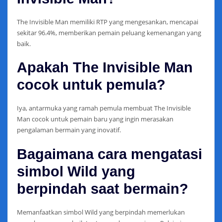
The Invisible Man memiliki RTP yang mengesankan, mencapai
sekitar 96.4%, memberikan pemain peluang kemenangan yang
baik.
Apakah The Invisible Man
cocok untuk pemula?
Iya, antarmuka yang ramah pemula membuat The Invisible
Man cocok untuk pemain baru yang ingin merasakan
pengalaman bermain yang inovatif.
Bagaimana cara mengatasi
simbol Wild yang
berpindah saat bermain?
Memanfaatkan simbol Wild yang berpindah memerlukan