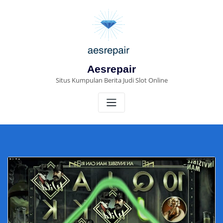
Skip
to
content
Aesrepair
Situs Kumpulan Berita Judi Slot Online