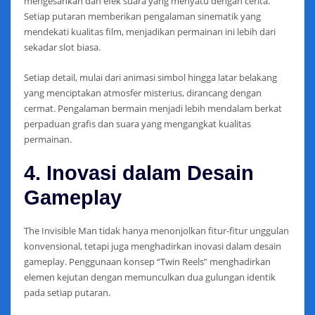
mengesankan dan efek suara yang menyatu dengan cerita.
Setiap putaran memberikan pengalaman sinematik yang
mendekati kualitas film, menjadikan permainan ini lebih dari
sekadar slot biasa.
Setiap detail, mulai dari animasi simbol hingga latar belakang
yang menciptakan atmosfer misterius, dirancang dengan
cermat. Pengalaman bermain menjadi lebih mendalam berkat
perpaduan grafis dan suara yang mengangkat kualitas
permainan.
4. Inovasi dalam Desain
Gameplay
The Invisible Man tidak hanya menonjolkan fitur-fitur unggulan
konvensional, tetapi juga menghadirkan inovasi dalam desain
gameplay. Penggunaan konsep “Twin Reels” menghadirkan
elemen kejutan dengan memunculkan dua gulungan identik
pada setiap putaran.