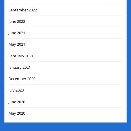
September 2022
June 2022
June 2021
May 2021
February 2021
January 2021
December 2020
July 2020
June 2020
May 2020