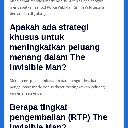
Anda dapat memicu mode bonus Griffin’s Rage dengan
mendapatkan simbol Police Wild dan Griffin Wild secara
bersamaan di gulungan.
Apakah ada strategi
khusus untuk
meningkatkan peluang
menang dalam The
Invisible Man?
Memahami pola pembayaran dan mengoptimalkan
penggunaan mode bonus dapat meningkatkan peluang
kemenangan Anda.
Berapa tingkat
pengembalian (RTP) The
Invisible Man?